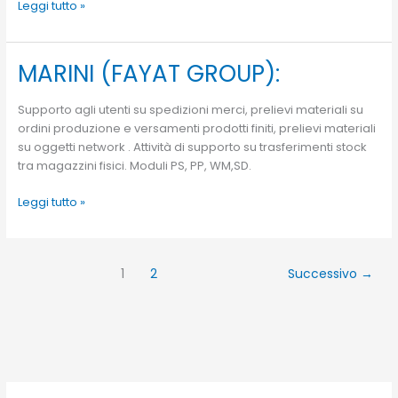
Leggi tutto »
MARINI (FAYAT GROUP):
MARINI
(FAYAT
GROUP):
Supporto agli utenti su spedizioni merci, prelievi materiali su
ordini produzione e versamenti prodotti finiti, prelievi materiali
su oggetti network . Attività di supporto su trasferimenti stock
tra magazzini fisici. Moduli PS, PP, WM,SD.
Leggi tutto »
1
2
Successivo
→