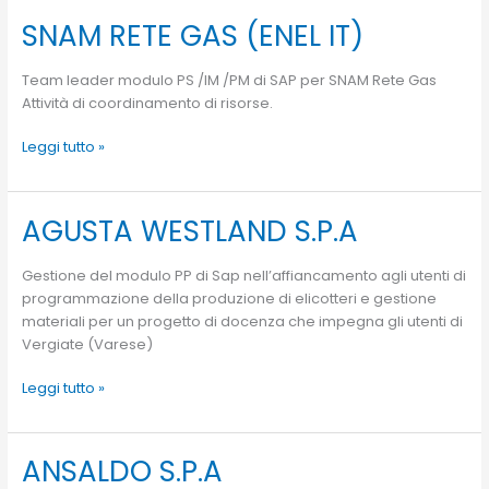
SNAM RETE GAS (ENEL IT)
SNAM
RETE
GAS
Team leader modulo PS /IM /PM di SAP per SNAM Rete Gas
(ENEL
Attività di coordinamento di risorse.
IT)
Leggi tutto »
AGUSTA WESTLAND S.P.A
AGUSTA
WESTLAND
S.P.A
Gestione del modulo PP di Sap nell’affiancamento agli utenti di
programmazione della produzione di elicotteri e gestione
materiali per un progetto di docenza che impegna gli utenti di
Vergiate (Varese)
Leggi tutto »
ANSALDO S.P.A
ANSALDO
S.P.A