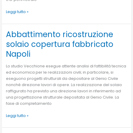
Leggi tutto »
Abbattimento ricostruzione
Abbattimento
ricostruzione
solaio copertura fabbricato
solaio
copertura
Napoli
fabbricato
Napoli
Lo studio Vecchione esegue attente analisi di fattibilità tecnica
ed economica per le realizzazioni civili; in particolare, si
eseguono progetti strutturali da depositare al Genio Civile
nonché direzione lavori di opere. La realizzazione del solaio
raffigurato ha previsto una direzione lavori in riferimento ad
una progettazione strutturale depositata al Genio Civile. La
fase di completamento
Leggi tutto »