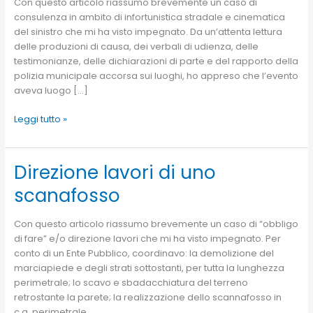
Con questo articolo riassumo brevemente un caso di
consulenza in ambito di infortunistica stradale e cinematica
del sinistro che mi ha visto impegnato. Da un’attenta lettura
delle produzioni di causa, dei verbali di udienza, delle
testimonianze, delle dichiarazioni di parte e del rapporto della
polizia municipale accorsa sui luoghi, ho appreso che l’evento
aveva luogo […]
Leggi tutto »
Direzione lavori di uno
Direzione
lavori
scanafosso
di
uno
Con questo articolo riassumo brevemente un caso di “obbligo
scanafosso
di fare” e/o direzione lavori che mi ha visto impegnato. Per
conto di un Ente Pubblico, coordinavo: la demolizione del
marciapiede e degli strati sottostanti, per tutta la lunghezza
perimetrale; lo scavo e sbadacchiatura del terreno
retrostante la parete; la realizzazione dello scannafosso in
c.a. perimetrale