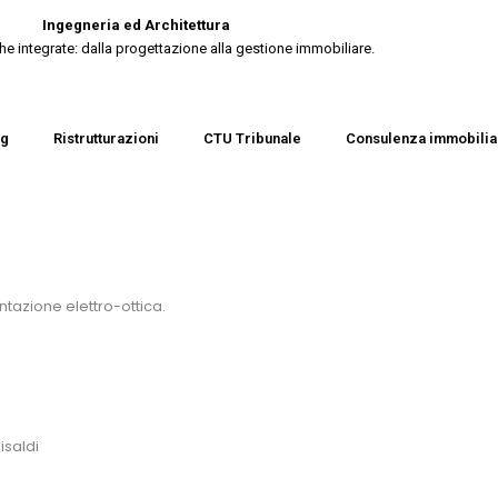
Ingegneria ed Architettura
he integrate: dalla progettazione alla gestione immobiliare.
ng
Ristrutturazioni
CTU Tribunale
Consulenza immobilia
ntazione elettro-ottica.
isaldi