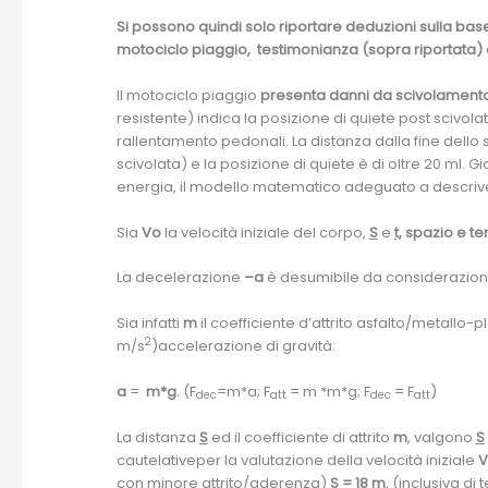
Si possono quindi solo riportare deduzioni sulla base d
motociclo piaggio, testimonianza (sopra riportata) e 
Il motociclo piaggio
presenta danni da scivolamento s
resistente) indica la posizione di quiete post scivolata
rallentamento pedonali. La distanza dalla fine dello spa
scivolata) e la posizione di quiete è di oltre 20 ml. G
energia, il modello matematico adeguato a descrive
Sia
Vo
la velocità iniziale del corpo,
S
e
t,
spazio e te
La decelerazione
–a
è desumibile da considerazioni
Sia infatti
m
il coefficiente d’attrito asfalto/metallo-
2
m/s
)accelerazione di gravità:
a
=
m*
g.
(F
=m*a; F
= m *m*g; F
= F
)
dec
att
dec
att
La distanza
S
ed il coefficiente di attrito
m
, valgono
S
cautelativeper la valutazione della velocità iniziale
V
con minore attrito/aderenza)
S
= 18 m
, (inclusiva di