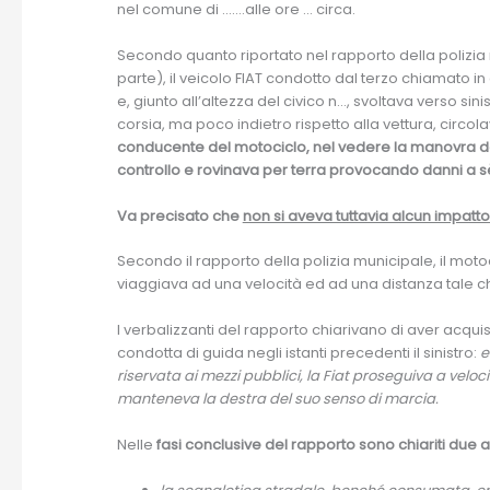
nel comune di …….alle ore … circa.
Secondo quanto riportato nel rapporto della polizia m
parte), il veicolo FIAT condotto dal terzo chiamato in
e, giunto all’altezza del civico n…, svoltava verso si
corsia, ma poco indietro rispetto alla vettura, circo
conducente del motociclo, nel vedere la manovra dell
controllo e rovinava per terra provocando danni a s
Va precisato che
non si aveva tuttavia alcun impatto t
Secondo il rapporto della polizia municipale, il mo
viaggiava ad una velocità ed ad una distanza tale che
I verbalizzanti del rapporto chiarivano di aver acquisi
condotta di guida negli istanti precedenti il sinistro:
e
riservata ai mezzi pubblici, la Fiat proseguiva a velo
manteneva la destra del suo senso di marcia.
Nelle
fasi conclusive del rapporto sono chiariti due as