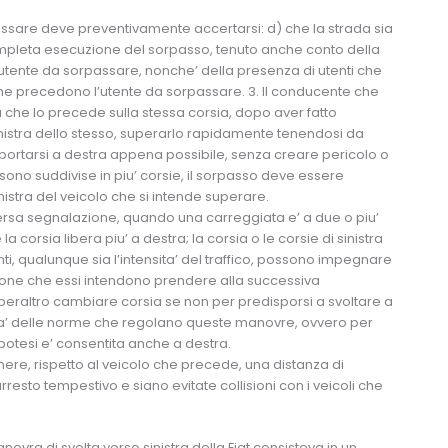
assare deve preventivamente accertarsi: d) che la strada sia
ompleta esecuzione del sorpasso, tenuto anche conto della
ll’utente da sorpassare, nonche’ della presenza di utenti che
he precedono l’utente da sorpassare. 3. Il conducente che
a che lo precede sulla stessa corsia, dopo aver fatto
inistra dello stesso, superarlo rapidamente tenendosi da
iportarsi a destra appena possibile, senza creare pericolo o
sono suddivise in piu’ corsie, il sorpasso deve essere
istra del veicolo che si intende superare.
o diversa segnalazione, quando una carreggiata e’ a due o piu’
 corsia libera piu’ a destra; la corsia o le corsie di sinistra
ti, qualunque sia l’intensita’ del traffico, possono impegnare
ezione che essi intendono prendere alla successiva
peraltro cambiare corsia se non per predisporsi a svoltare a
mita’ delle norme che regolano queste manovre, ovvero per
potesi e’ consentita anche a destra.
tenere, rispetto al veicolo che precede, una distanza di
arresto tempestivo e siano evitate collisioni con i veicoli che
novra di svolta verso sinistra della Fiat consisteva in un