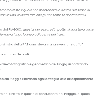
 rappresentata da linee discontinue, pertanto la svolta a
al motociclista il quale non manteneva la destra del senso di
neva una velocità tale che gli consentisse di arrestare il
to del PIAGGIO:
questo, per evitare l’impatto, si spostava verso
si fermava lungo la linea adiacente del tram.
sinistra della FIAT consisteva in una inversione ad “U”.
nicazione alle parti.
rilievo fotografico e geometrico dei luoghi, riscontrando
.
ciclo Piaggio rilevando ogni dettaglio utile all’espletamento
o nel sinistro in qualità di conducente del Piaggio, al quale
.