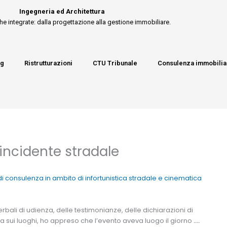
Ingegneria ed Architettura
he integrate: dalla progettazione alla gestione immobiliare.
ng
Ristrutturazioni
CTU Tribunale
Consulenza immobilia
incidente stradale
consulenza in ambito di infortunistica stradale e cinematica
erbali di udienza, delle testimonianze, delle dichiarazioni di
a sui luoghi, ho appreso che l’evento aveva luogo il giorno
….