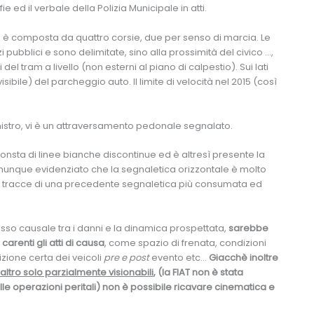
ie ed il verbale della Polizia Municipale in atti.
ggiata è composta da quattro corsie, due per senso di marcia. Le
 pubblici e sono delimitate, sino alla prossimità del civico …,
del tram a livello (non esterni al piano di calpestio). Sui lati
sibile) del parcheggio auto. Il limite di velocità nel 2015 (così
inistro, vi è un attraversamento pedonale segnalato.
consta di linee bianche discontinue ed è altresì presente la
comunque evidenziato che la segnaletica orizzontale è molto
e tracce di una precedente segnaletica più consumata ed
sso causale tra i danni e la dinamica prospettata,
sarebbe
carenti gli atti di causa
, come spazio di frenata, condizioni
zione certa dei veicoli
pre e post
evento etc…
Giacchè inoltre
eraltro solo parzialmente visionabili
, (la FIAT non è stata
le operazioni peritali) non è possibile ricavare cinematica e