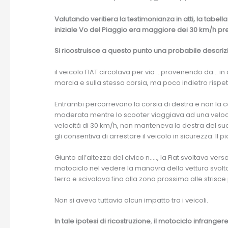
Valutando veritiera la testimonianza in atti, la tabe
iniziale Vo del Piaggio era maggiore dei 30 km/h pres
Si ricostruisce a questo punto una probabile descriz
il veicolo FIAT circolava per via …provenendo da .. i
marcia e sulla stessa corsia, ma poco indietro rispett
Entrambi percorrevano la corsia di destra e non la cor
moderata mentre lo scooter viaggiava ad una veloci
velocità di 30 km/h, non manteneva la destra del su
gli consentiva di arrestare il veicolo in sicurezza: Il
Giunto all’altezza del civico n….., la Fiat svoltava vers
motociclo nel vedere la manovra della vettura svoltav
terra e scivolava fino alla zona prossima alle strisce
Non si aveva tuttavia alcun impatto tra i veicoli.
In tale ipotesi di ricostruzione
,
il motociclo infrangere