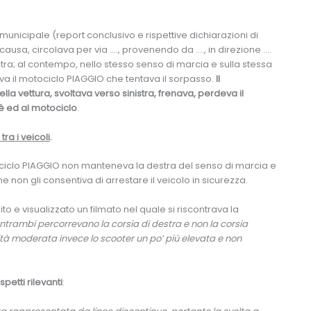
unicipale (report conclusivo e rispettive dichiarazioni di
 causa, circolava per via …., provenendo da …., in direzione ….
nistra; al contempo, nello stesso senso di marcia e sulla stessa
lava il motociclo PIAGGIO che tentava il sorpasso.
Il
a vettura, svoltava verso sinistra, frenava, perdeva il
è ed al motociclo
.
ra i veicoli
.
tociclo PIAGGIO non manteneva la destra del senso di marcia e
 non gli consentiva di arrestare il veicolo in sicurezza.
to e visualizzato un filmato nel quale si riscontrava la
ntrambi percorrevano la corsia di destra e non la corsia
cità moderata invece lo scooter un po’ più elevata e non
petti rilevanti
: