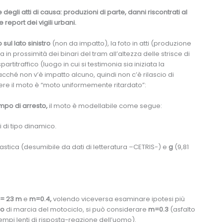
egli atti di causa: produzioni di parte, danni riscontrati al
report dei vigili urbani.
ul lato sinistro
(non da impatto), la foto in atti (produzione
 in prossimità dei binari del tram all’altezza delle strisce di
rtitraffico (luogo in cui si testimonia sia iniziata la
iacché non v’è impatto alcuno, quindi non c’è rilascio di
re il moto è “moto uniformemente ritardato”:
mpo di arresto,
il moto è modellabile come segue:
 di tipo dinamico.
plastica (desumibile da dati di letteratura –CETRIS-) e
g
(9,81
= 23 m
e
m=0.4,
volendo viceversa esaminare ipotesi più
o
di marcia del motociclo, si può considerare
m
=0.3
(asfalto
 tempi lenti di risposta-reazione dell’uomo).