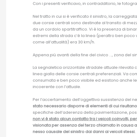
Con i presenti verificavo, in contradditorio, le fotograf
Nel tratto in cui si è verificato il sinistro, la carre
due corsie centrali sono destinate al transito di mezzi
da un cordolo spartitraffico. Vi è la presenza di binari 
estremi della strada c’è la linea (peraltro ben poco vi
come all’attualità) era 30 km/h.
Appena più avanti della fine del civico …, zona del s
La segnaletica orizzontale stradale attuale rilevata 
linea gialla delle corsie centrali preferenziali. Va 
consumata e ben poco visibile ed esistono anche l
incoerente con l’attuale.
Per l’accertamento dell’oggettiva sussistenza del ne
stato necessario disporre di elementi di cui risultano 
specifiche dell’aderenza della pavimentazione, posi
non vi è stato alcun contatto tra i veicoli coinvolti, p
visionata per assenza del terzo chiamato in causa al
nesso causale del sinistro dai danni ai veicoli stessi.