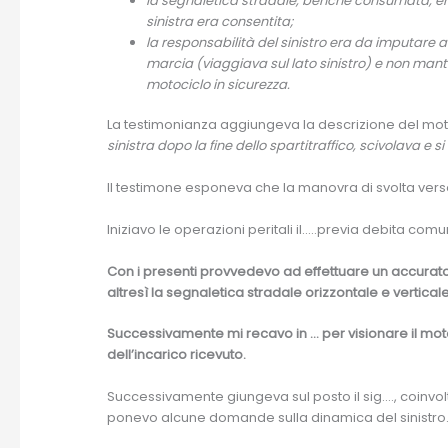
la segnaletica stradale, benché consumata, era
sinistra era consentita;
la responsabilità del sinistro era da imputare 
marcia (viaggiava sul lato sinistro) e non mante
motociclo in sicurezza.
La testimonianza aggiungeva la descrizione del mo
sinistra dopo la fine dello spartitraffico, scivolava e 
Il testimone esponeva che la manovra di svolta verso 
Iniziavo le operazioni peritali il…..previa debita comu
Con i presenti provvedevo ad effettuare un accurato 
altresì la segnaletica stradale orizzontale e verticale
Successivamente mi recavo in … per visionare il moto
dell’incarico ricevuto.
Successivamente giungeva sul posto il sig…., coinvolt
ponevo alcune domande sulla dinamica del sinistro