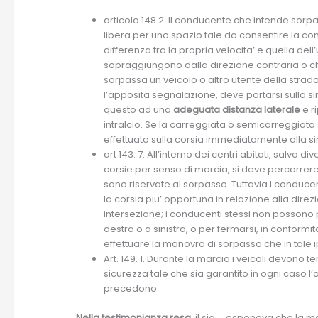
articolo 148 2. Il conducente che intende sorp
libera per uno spazio tale da consentire la c
differenza tra la propria velocita’ e quella de
sopraggiungono dalla direzione contraria o c
sorpassa un veicolo o altro utente della strad
l’apposita segnalazione, deve portarsi sulla s
questo ad una
adeguata distanza laterale
e r
intralcio. Se la carreggiata o semicarreggiata 
effettuato sulla corsia immediatamente alla sin
art 143. 7. All’interno dei centri abitati, salv
corsie per senso di marcia, si deve percorrere la
sono riservate al sorpasso. Tuttavia i conducen
la corsia piu’ opportuna in relazione alla dir
intersezione; i conducenti stessi non possono 
destra o a sinistra, o per fermarsi, in confor
effettuare la manovra di sorpasso che in tale i
Art. 149. 1. Durante la marcia i veicoli devono 
sicurezza tale che sia garantito in ogni caso l’
precedono.
Nella testimonianza resa
, il sig. …esponeva che la ma