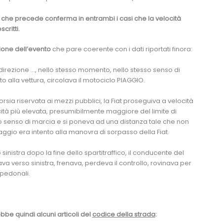
lla che precede conferma in entrambi i casi che la velocità
critti.
ione dell’evento
che pare coerente con i dati riportati finora:
n direzione …, nello stesso momento, nello stesso senso di
o alla vettura, circolava il motociclo PIAGGIO.
sia riservata ai mezzi pubblici, la Fiat proseguiva a velocità
tà più elevata, presumibilmente maggiore del limite di
o senso di marcia e si poneva ad una distanza tale che non
 piaggio era intento alla manovra di sorpasso della Fiat.
o sinistra dopo la fine dello spartitraffico, il conducente del
a verso sinistra, frenava, perdeva il controllo, rovinava per
 pedonali.
bbe quindi alcuni articoli del
codice della strada
: