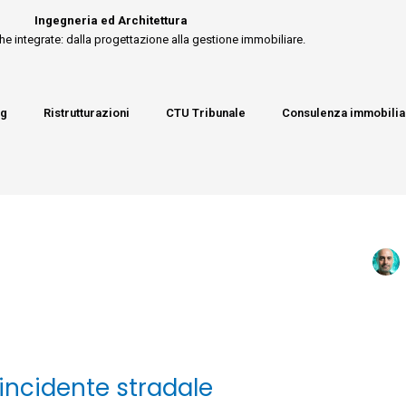
Ingegneria ed Architettura
he integrate: dalla progettazione alla gestione immobiliare.
ng
Ristrutturazioni
CTU Tribunale
Consulenza immobilia
incidente stradale