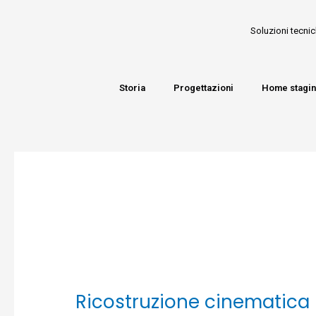
Soluzioni tecnic
Storia
Progettazioni
Home stagi
Ricostruzione cinematica 
Ricostruzione
cinematica