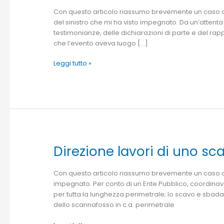
incidente
Con questo articolo riassumo brevemente un caso di 
stradale
del sinistro che mi ha visto impegnato. Da un’attenta 
testimonianze, delle dichiarazioni di parte e del rap
che l’evento aveva luogo […]
Leggi tutto »
Direzione lavori di uno s
Direzione
lavori
di
Con questo articolo riassumo brevemente un caso di “
uno
impegnato. Per conto di un Ente Pubblico, coordinavo
scanafosso
per tutta la lunghezza perimetrale; lo scavo e sbadac
dello scannafosso in c.a. perimetrale