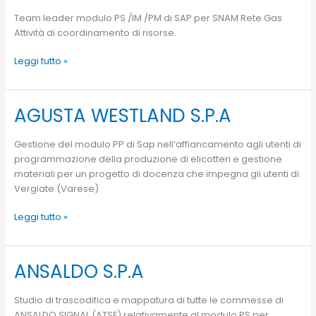
GAS
Team leader modulo PS /IM /PM di SAP per SNAM Rete Gas
(ENEL
Attività di coordinamento di risorse.
IT)
Leggi tutto »
AGUSTA WESTLAND S.P.A
AGUSTA
WESTLAND
S.P.A
Gestione del modulo PP di Sap nell’affiancamento agli utenti di
programmazione della produzione di elicotteri e gestione
materiali per un progetto di docenza che impegna gli utenti di
Vergiate (Varese)
Leggi tutto »
ANSALDO S.P.A
ANSALDO
S.P.A
Studio di trascodifica e mappatura di tutte le commesse di
ANSALDO SIGNAL (ATSF) relativamente al modulo PS per