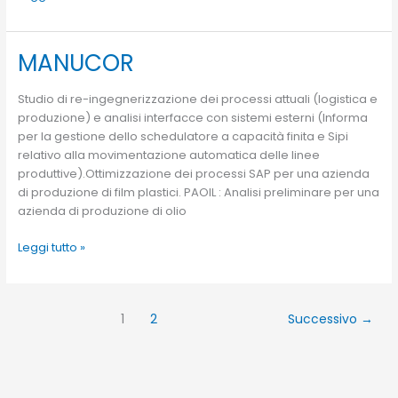
MANUCOR
MANUCOR
Studio di re-ingegnerizzazione dei processi attuali (logistica e
produzione) e analisi interfacce con sistemi esterni (Informa
per la gestione dello schedulatore a capacità finita e Sipi
relativo alla movimentazione automatica delle linee
produttive).Ottimizzazione dei processi SAP per una azienda
di produzione di film plastici. PAOIL : Analisi preliminare per una
azienda di produzione di olio
Leggi tutto »
1
2
Successivo
→