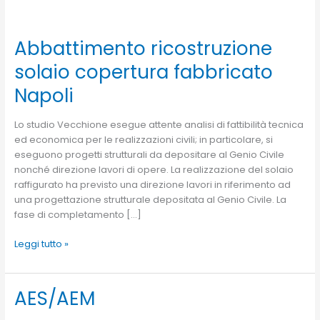
Abbattimento ricostruzione
Abbattimento
ricostruzione
solaio copertura fabbricato
solaio
copertura
Napoli
fabbricato
Napoli
Lo studio Vecchione esegue attente analisi di fattibilità tecnica
ed economica per le realizzazioni civili; in particolare, si
eseguono progetti strutturali da depositare al Genio Civile
nonché direzione lavori di opere. La realizzazione del solaio
raffigurato ha previsto una direzione lavori in riferimento ad
una progettazione strutturale depositata al Genio Civile. La
fase di completamento […]
Leggi tutto »
AES/AEM
AES/AEM